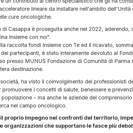
e un contributo al centro specialistico che gli ha conse
cceleratore lineare da installare nell’ambito dell’Unit
elle cure oncologiche.
vità di Casappa è proseguita anche nel 2022, aderendo,
na Insieme con noi”.
la raccolta fondi Insieme con Te ed il ricavato, somma 
dei partecipanti, è stato interamente devoluto al Fo
so presso MUNUS Fondazione di Comunità di Parma On
ntera destinazione.
a società, ha visto il coinvolgimento dei professionisti 
promuovere i concetti di salute, benessere e prevenzio
la popolazione – ma anche le aziende del comprensorio 
cerca nel campo oncologico.
il proprio impegno nei confronti del territorio, im
le organizzazioni che supportano le fasce più debol