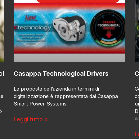
ci
Casappa Technological Drivers
C
La proposta dell’azienda in termini di
C
he
digitalizzazione è rappresentata dai Casappa
c
Smart Power Systems.
u
ò
D
d
Leggi tutto »
L