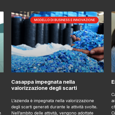
MODELLO DI BUSINESS E INNOVAZIONE
o
Casappa impegnata nella
E
valorizzazione degli scarti
C
L’azienda è impegnata nella valorizzazione
a
degli scarti generati durante le attività svolte.
c
n
Nell’ambito delle attività, vengono adottate
Ci