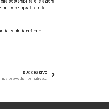
lla sostenibilità e le azioni
ioni, ma soprattutto la
 #scuole #territorio
SUCCESSIVO
Sicurezza sul lavoro: l’azienda prevede normative ad hoc