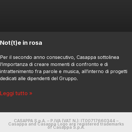
Not(t)e in rosa
Per il secondo anno consecutivo, Casappa sottolinea
l’importanza di creare momenti di confronto e di
intrattenimento fra parole e musica, all’interno di progetti
dedicati alle dipendenti del Gruppo.
Leggi tutto »
CASAPPA S.p.A. – P.IVA (VAT N.): IT00717660344 –
Casappa and Casappa Logo are registered trademarks
of Casappa S.p.A.