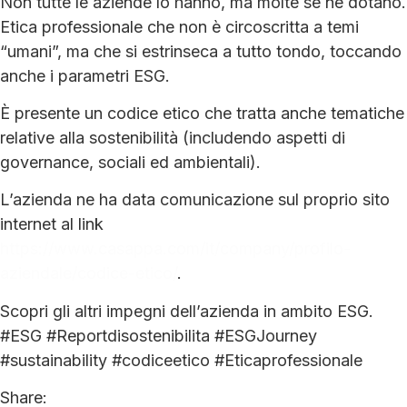
Non tutte le aziende lo hanno, ma molte se ne dotano.
Etica professionale che non è circoscritta a temi
“umani”, ma che si estrinseca a tutto tondo, toccando
anche i parametri ESG.
È presente un codice etico che tratta anche tematiche
relative alla sostenibilità (includendo aspetti di
governance, sociali ed ambientali).
L’azienda ne ha data comunicazione sul proprio sito
internet al link
https://www.casappa.com/it/company/profilo-
aziendale/codice-etico/
.
Scopri gli altri impegni dell’azienda in ambito ESG.
#ESG #Reportdisostenibilita #ESGJourney
#sustainability #codiceetico #Eticaprofessionale
Share: