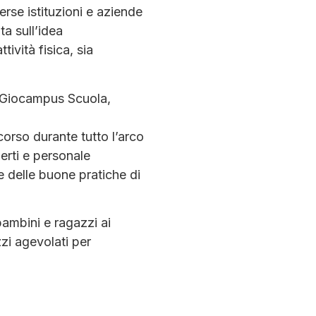
rse istituzioni e aziende
a sull’idea
ività fisica, sia
si Giocampus Scuola,
corso durante tutto l’arco
perti e personale
e delle buone pratiche di
 bambini e ragazzi ai
zzi agevolati per