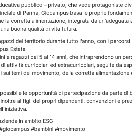
cativa pubblico – privato, che vede protagoniste dive
vinciale di Parma, Giocampus basa le proprie fondament
 la corretta alimentazione, integrata da un’adeguata att
una buona qualità di vita futura.
gazzi del territorio durante tutto l’anno, con i percor
us Estate.
ini e ragazzi dai 5 ai 14 anni, che intraprendono un per
di attività curricolari ed extracurricolari, seguite da es
i sui temi del movimento, della corretta alimentazione 
iù possibile le opportunità di partecipazione da parte di
noltre ai figli dei propri dipendenti, convenzioni e pre
l’iniziativa.
l’azienda in ambito ESG
al #giocampus #bambini #movimento