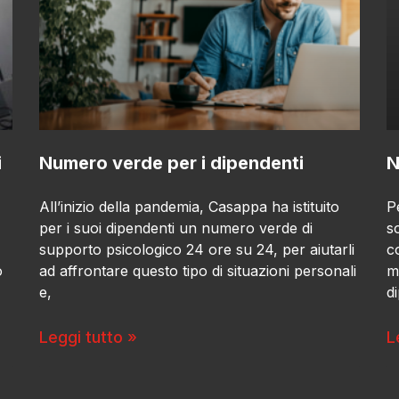
i
Numero verde per i dipendenti
N
All’inizio della pandemia, Casappa ha istituito
P
per i suoi dipendenti un numero verde di
s
supporto psicologico 24 ore su 24, per aiutarli
c
o
ad affrontare questo tipo di situazioni personali
mu
e,
d
Leggi tutto »
L