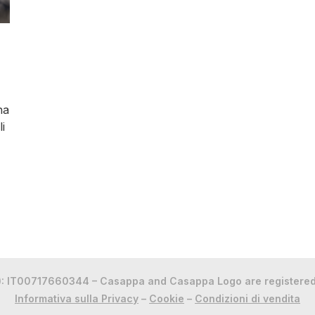
na
i
N.): IT00717660344 – Casappa and Casappa Logo are registered
Informativa sulla Privacy
–
Cookie
–
Condizioni di vendita