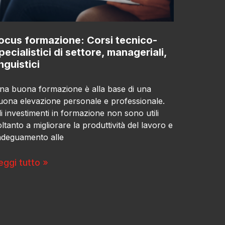
ocus formazione: Corsi tecnico-
pecialistici di settore, manageriali,
inguistici
na buona formazione è alla base di una
uona elevazione personale e professionale.
li investimenti in formazione non sono utili
oltanto a migliorare la produttività del lavoro e
’adeguamento alle
eggi tutto »