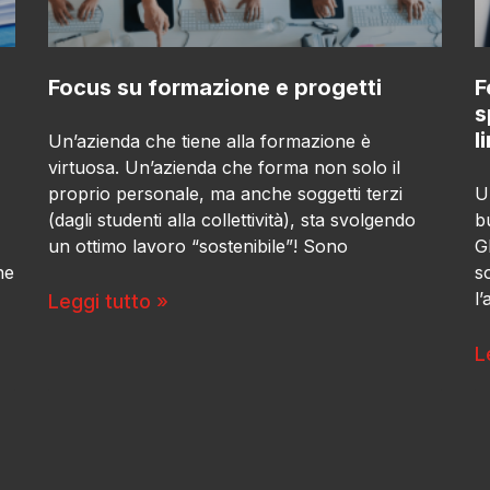
Focus su formazione e progetti
F
s
l
Un’azienda che tiene alla formazione è
virtuosa. Un’azienda che forma non solo il
proprio personale, ma anche soggetti terzi
U
(dagli studenti alla collettività), sta svolgendo
b
un ottimo lavoro “sostenibile”! Sono
G
ne
s
l
Leggi tutto »
L